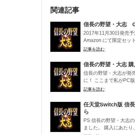
関連記事
信長の野望・大志 GAM
2017年11月30日発売
Amazon にて限定セット
記事を読む
信長の野望・大志 
信長の野望・大志が発
に！ ここまで私がPC版（
記事を読む
任天堂Switch版
ら
PS 信長の野望・大志の
ました。 購入にあたり、