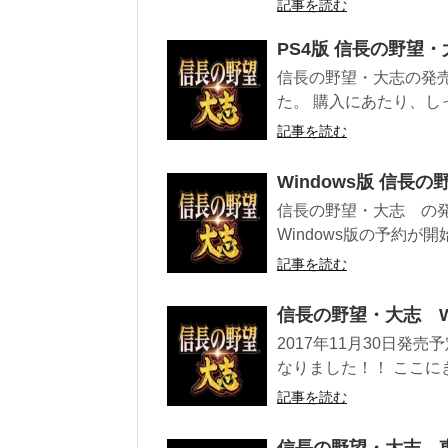
記事を読む
PS4版 信長の野望
信長の野望・大志の発売
た。 購入にあたり、しっ
記事を読む
Windows版 信
信長の野望・大志 の発売
Windows版の予約が開
記事を読む
信長の野望・大志 W
2017年11月30日
なりました！！ ここにきてW
記事を読む
信長の野望・大志 東京