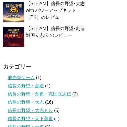
【STEAM】信長の野望･大志
with パワーアップキット
（PK）のレビュー
【STEAM】信長の野望･創造
戦国立志伝 のレビュー
カテゴリー
他光栄ゲーム
(1)
信長の野望・創造
(1)
信長の野望・創造・戦国立志伝
(7)
信長の野望・大志
(16)
信長の野望・大志ＰＫ
(5)
信長の野望・天下創世
(1)
信長の野望・天道
(1)