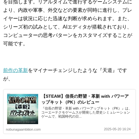
を目指します。リアルタイムで進行するゲームシステムに
より、内政や軍事、外交などの要素が同時に進行し、プレ
イヤーは状況に応じた迅速な判断が求められます。また、
シリーズ初の試みとして、AIエディタが搭載されており、
コンピューターの思考パターンをカスタマイズすることが
可能です。
前作の革新
をマイナーチェンジしたような『天道』です
が、
【STEAM】信長の野望・革新 with パワーア
ップキット（PK）のレビュー
『信長の野望・革新 with パワーアップキット（PK）』は、
コーエーテクモゲームスが開発した歴史シミュレーション
ゲームで、戦国時代の日...
2025-05-20 16:24
nobunagaambition.com